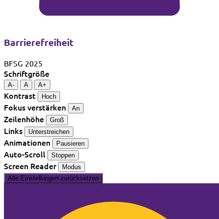
Barrierefreiheit
BFSG 2025
Schriftgröße
A-
A
A+
Kontrast
Hoch
Fokus verstärken
An
Zeilenhöhe
Groß
Links
Unterstreichen
Animationen
Pausieren
Auto-Scroll
Stoppen
Screen Reader
Modus
Alle Einstellungen zurücksetzen