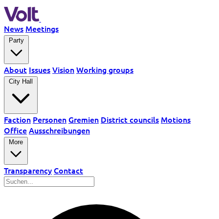
News
Meetings
Party
About
Issues
Vision
Working groups
City Hall
Faction
Personen
Gremien
District councils
Motions
Office
Ausschreibungen
More
Transparency
Contact