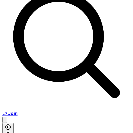
🤝
Join