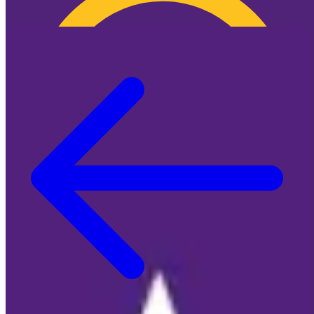
🍪 Cookie Info
🍪 Surprise: We DON'T annoy you with cookies!