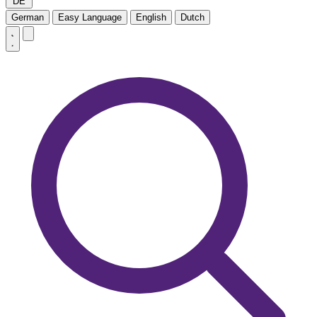
DE
German
Easy Language
English
Dutch