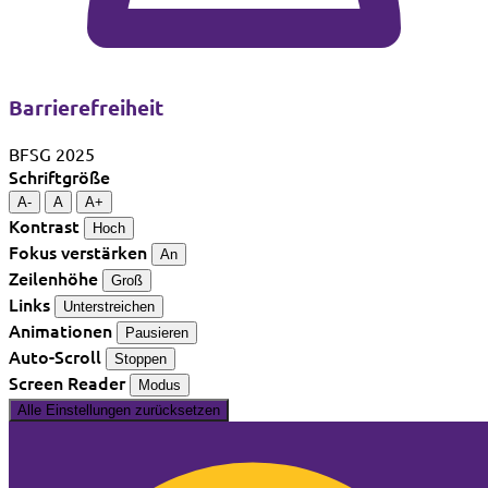
Barrierefreiheit
BFSG 2025
Schriftgröße
A-
A
A+
Kontrast
Hoch
Fokus verstärken
An
Zeilenhöhe
Groß
Links
Unterstreichen
Animationen
Pausieren
Auto-Scroll
Stoppen
Screen Reader
Modus
Alle Einstellungen zurücksetzen