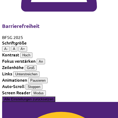
Barrierefreiheit
BFSG 2025
Schriftgröße
A-
A
A+
Kontrast
Hoch
Fokus verstärken
An
Zeilenhöhe
Groß
Links
Unterstreichen
Animationen
Pausieren
Auto-Scroll
Stoppen
Screen Reader
Modus
Alle Einstellungen zurücksetzen