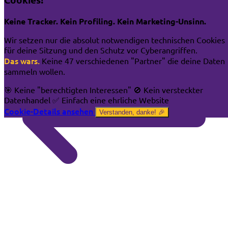
Stellvertretung
Keine Tracker. Kein Profiling. Kein Marketing-Unsinn.
Wir setzen nur die absolut notwendigen technischen Cookies
für deine Sitzung und den Schutz vor Cyberangriffen.
Das wars.
Keine 47 verschiedenen "Partner" die deine Daten
sammeln wollen.
🎯 Keine "berechtigten Interessen"
🚫 Kein versteckter
Datenhandel
✅ Einfach eine ehrliche Website
Cookie-Details ansehen
Verstanden, danke! 🎉