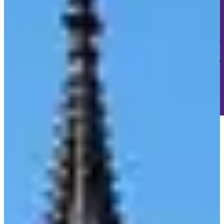
Keine Tracker. Kein Profiling. Kein Marketing-Unsinn.
Wir setzen nur die absolut notwendigen technischen Cookies
für deine Sitzung und den Schutz vor Cyberangriffen.
Das wars.
Keine 47 verschiedenen "Partner" die deine Daten
sammeln wollen.
🎯 Keine "berechtigten Interessen"
🚫 Kein versteckter
Datenhandel
✅ Einfach eine ehrliche Website
Cookie-Details ansehen
Verstanden, danke! 🎉