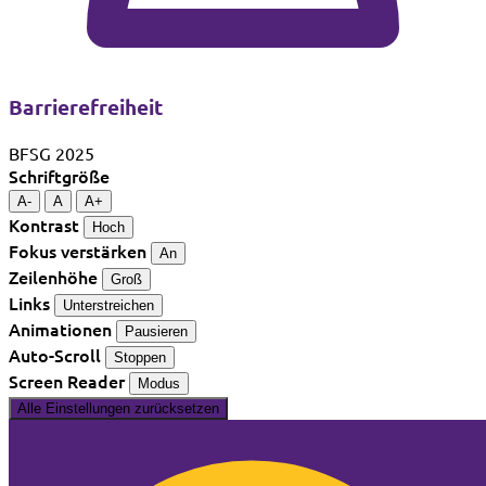
Barrierefreiheit
BFSG 2025
Schriftgröße
A-
A
A+
Kontrast
Hoch
Fokus verstärken
An
Zeilenhöhe
Groß
Links
Unterstreichen
Animationen
Pausieren
Auto-Scroll
Stoppen
Screen Reader
Modus
Alle Einstellungen zurücksetzen