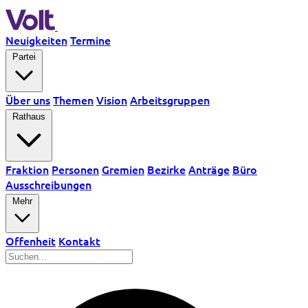
Neuigkeiten
Termine
Partei
Über uns
Themen
Vision
Arbeitsgruppen
Rathaus
Fraktion
Personen
Gremien
Bezirke
Anträge
Büro
Ausschreibungen
Mehr
Offenheit
Kontakt