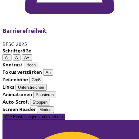
Barrierefreiheit
BFSG 2025
Schriftgröße
A-
A
A+
Kontrast
Hoch
Fokus verstärken
An
Zeilenhöhe
Groß
Links
Unterstreichen
Animationen
Pausieren
Auto-Scroll
Stoppen
Screen Reader
Modus
Alle Einstellungen zurücksetzen