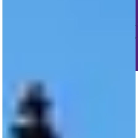
Keine Tracker. Kein Profiling. Kein Marketing-Unsinn.
Wir setzen nur die absolut notwendigen technischen Cookies
für deine Sitzung und den Schutz vor Cyberangriffen.
Das wars.
Keine 47 verschiedenen "Partner" die deine Daten
sammeln wollen.
🎯 Keine "berechtigten Interessen"
🚫 Kein versteckter
Datenhandel
✅ Einfach eine ehrliche Website
Cookie-Details ansehen
Verstanden, danke! 🎉