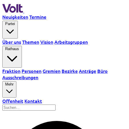
Neuigkeiten
Termine
Partei
Über uns
Themen
Vision
Arbeitsgruppen
Rathaus
Fraktion
Personen
Gremien
Bezirke
Anträge
Büro
Ausschreibungen
Mehr
Offenheit
Kontakt