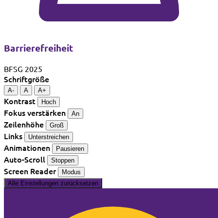
Barrierefreiheit
BFSG 2025
Schriftgröße
A-
A
A+
Kontrast
Hoch
Fokus verstärken
An
Zeilenhöhe
Groß
Links
Unterstreichen
Animationen
Pausieren
Auto-Scroll
Stoppen
Screen Reader
Modus
Alle Einstellungen zurücksetzen