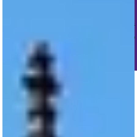
Keine Tracker. Kein Profiling. Kein Marketing-Unsinn.
Wir setzen nur die absolut notwendigen technischen Cookies
für deine Sitzung und den Schutz vor Cyberangriffen.
Das wars.
Keine 47 verschiedenen "Partner" die deine Daten
sammeln wollen.
🎯 Keine "berechtigten Interessen"
🚫 Kein versteckter
Datenhandel
✅ Einfach eine ehrliche Website
Cookie-Details ansehen
Verstanden, danke! 🎉