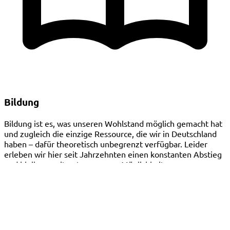
Bildung
Bildung ist es, was unseren Wohlstand möglich gemacht hat
und zugleich die einzige Ressource, die wir in Deutschland
haben – dafür theoretisch unbegrenzt verfügbar. Leider
erleben wir hier seit Jahrzehnten einen konstanten Abstieg
und bleiben weit unter unseren Möglichkeiten.
Bildung ist zwar Ländersache, aber auch in Münster können
wir unseren Schulen die Möglichkeit geben, das Beste aus
dem zu machen was möglich ist. Etwa durch das Eulen-
Lärchen-Modell oder eine vernünftige Ausstattung mit
digitalen Hilfsmitteln.