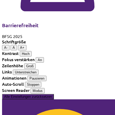
Barrierefreiheit
BFSG 2025
Schriftgröße
A-
A
A+
Kontrast
Hoch
Fokus verstärken
An
Zeilenhöhe
Groß
Links
Unterstreichen
Animationen
Pausieren
Auto-Scroll
Stoppen
Screen Reader
Modus
Alle Einstellungen zurücksetzen