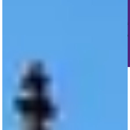
Keine Tracker. Kein Profiling. Kein Marketing-Unsinn.
Wir setzen nur die absolut notwendigen technischen Cookies
für deine Sitzung und den Schutz vor Cyberangriffen.
Das wars.
Keine 47 verschiedenen "Partner" die deine Daten
sammeln wollen.
🎯 Keine "berechtigten Interessen"
🚫 Kein versteckter
Datenhandel
✅ Einfach eine ehrliche Website
Cookie-Details ansehen
Verstanden, danke! 🎉