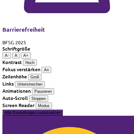
Barrierefreiheit
BFSG 2025
Schriftgröße
A-
A
A+
Kontrast
Hoch
Fokus verstärken
An
Zeilenhöhe
Groß
Links
Unterstreichen
Animationen
Pausieren
Auto-Scroll
Stoppen
Screen Reader
Modus
Alle Einstellungen zurücksetzen