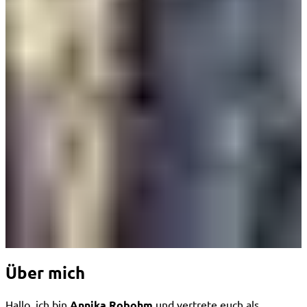
Über mich
Hallo, ich bin
Annika Robohm
und vertrete euch als