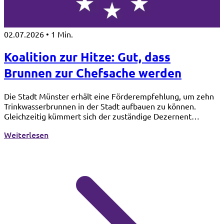
02.07.2026
•
1 Min.
Koalition zur Hitze: Gut, dass
Brunnen zur Chefsache werden
Die Stadt Münster erhält eine Förderempfehlung, um zehn
Trinkwasserbrunnen in der Stadt aufbauen zu können.
Gleichzeitig kümmert sich der zuständige Dezernent
persönlich um den Brunnen an der Hiltruper Marktallee und
: Koalition zur Hitze: Gut, dass Brunnen zur Ch
Weiterlesen
das bürgerschaftliche Engagement rund um diesen Brunnen.