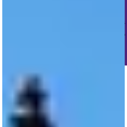
Keine Tracker. Kein Profiling. Kein Marketing-Unsinn.
Wir setzen nur die absolut notwendigen technischen Cookies
für deine Sitzung und den Schutz vor Cyberangriffen.
Das wars.
Keine 47 verschiedenen "Partner" die deine Daten
sammeln wollen.
🎯 Keine "berechtigten Interessen"
🚫 Kein versteckter
Datenhandel
✅ Einfach eine ehrliche Website
Cookie-Details ansehen
Verstanden, danke! 🎉