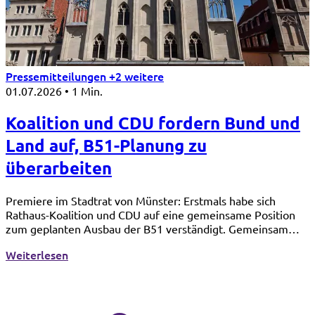
Pressemitteilungen
+2 weitere
01.07.2026
•
1 Min.
Koalition und CDU fordern Bund und
Land auf, B51-Planung zu
überarbeiten
Premiere im Stadtrat von Münster: Erstmals habe sich
Rathaus-Koalition und CDU auf eine gemeinsame Position
zum geplanten Ausbau der B51 verständigt. Gemeinsam
appellieren sie in einem Ratsantrag an Bund und Land, die
: Koalition und CDU fordern Bund und Land auf
Weiterlesen
vorgelegte Planung in wesentlichen Punkten zu
überarbeiten.