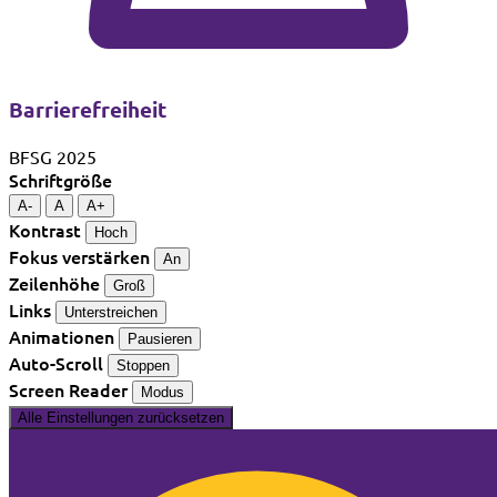
Barrierefreiheit
BFSG 2025
Schriftgröße
A-
A
A+
Kontrast
Hoch
Fokus verstärken
An
Zeilenhöhe
Groß
Links
Unterstreichen
Animationen
Pausieren
Auto-Scroll
Stoppen
Screen Reader
Modus
Alle Einstellungen zurücksetzen