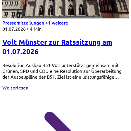
Pressemitteilungen
+1 weitere
01.07.2026
•
4 Min.
Volt Münster zur Ratssitzung am
01.07.2026
Resolution Ausbau B51 Volt unterstützt gemeinsam mit
Grünen, SPD und CDU eine Resolution zur Überarbeitung
der Ausbaupläne der B51. Ziel ist eine leistungsfähige
Verkehrsachse, die gleichzeitig Flächenverbrauch reduziert,
: Volt Münster zur Ratssitzung am 01.07.2026
Weiterlesen
Natur und Landwirtschaft schützt und die Mobilitätswende
stärkt. „Wir brauchen eine Planung, die den Realitäten von
heute gerecht wird – mit einem starken Zusammenspiel von
Straße, Bahn, Bus und Radverkehr“, so Fraktionssprecherin
Maren Berkenheide.