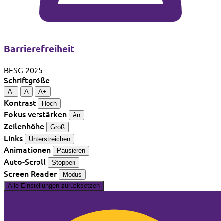
Barrierefreiheit
BFSG 2025
Schriftgröße
A-
A
A+
Kontrast
Hoch
Fokus verstärken
An
Zeilenhöhe
Groß
Links
Unterstreichen
Animationen
Pausieren
Auto-Scroll
Stoppen
Screen Reader
Modus
Alle Einstellungen zurücksetzen