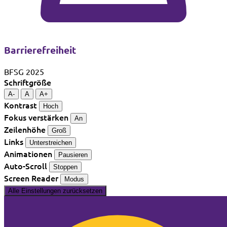
Barrierefreiheit
BFSG 2025
Schriftgröße
A-
A
A+
Kontrast
Hoch
Fokus verstärken
An
Zeilenhöhe
Groß
Links
Unterstreichen
Animationen
Pausieren
Auto-Scroll
Stoppen
Screen Reader
Modus
Alle Einstellungen zurücksetzen