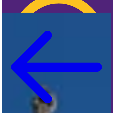
🍪 Cookie-Info
🍪 Überraschung: Wir nerven dich NICHT mit
Cookies!