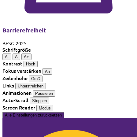
Barrierefreiheit
BFSG 2025
Schriftgröße
A-
A
A+
Kontrast
Hoch
Fokus verstärken
An
Zeilenhöhe
Groß
Links
Unterstreichen
Animationen
Pausieren
Auto-Scroll
Stoppen
Screen Reader
Modus
Alle Einstellungen zurücksetzen