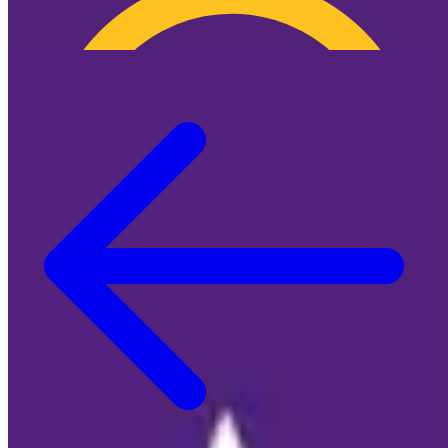
🍪 Cookie-Info
🍪 Überraschung: Wir nerven dich NICHT mit
Cookies!