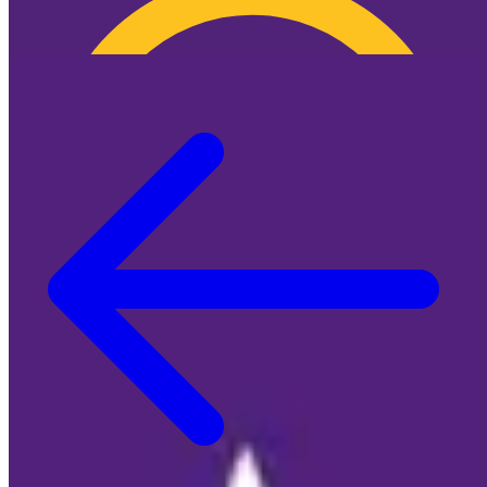
🍪 Cookie-Info
🍪 Überraschung: Wir nerven dich NICHT mit
Cookies!