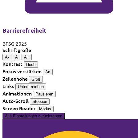
Barrierefreiheit
BFSG 2025
Schriftgröße
A-
A
A+
Kontrast
Hoch
Fokus verstärken
An
Zeilenhöhe
Groß
Links
Unterstreichen
Animationen
Pausieren
Auto-Scroll
Stoppen
Screen Reader
Modus
Alle Einstellungen zurücksetzen