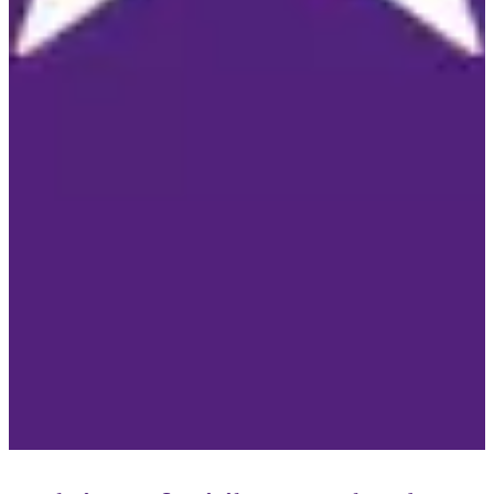
Home
→
Blog
→
Neues integriertes Parkraumkonzept für Mü